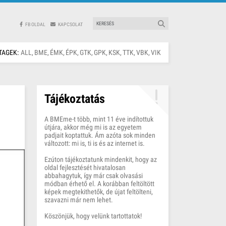
FB OLDAL
KAPCSOLAT
TAGEK:
ALL
BME
ÉMK
ÉPK
GTK
GPK
KSK
TTK
VBK
VIK
Tájékoztatás
A BMEme-t több, mint 11 éve indítottuk
útjára, akkor még mi is az egyetem
padjait koptattuk. Ám azóta sok minden
változott: mi is, ti is és az internet is.
Ezúton tájékoztatunk mindenkit, hogy az
oldal fejlesztését hivatalosan
abbahagytuk, így már csak olvasási
módban érhető el. A korábban feltöltött
képek megtekithetők, de újat feltölteni,
szavazni már nem lehet.
Köszönjük, hogy velünk tartottatok!