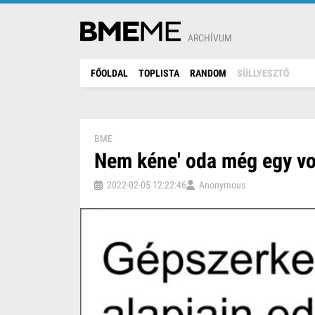
ARCHÍVUM
FŐOLDAL
TOPLISTA
RANDOM
SÜLLYESZTŐ
BME
Nem kéne' oda még egy vo
2022-02-05 12:22:46
Anonymous