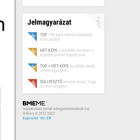
Jelmagyarázat
TOP
150 pont feletti értékelést
elért postok
HÉT KÉPE
a feltöltés hetében a
legtöbb pontot kapott post
TOP + HÉT KÉPE
az előbbi kettő
címke egyszerre
SÜLLYESZTŐ
annyira rossz, hogy
az már szégyen
szórakoztató portál műegyetemistáknak (is)
Q-Berry © 2012-2023
Kapcsolat
·
HU
|
EN