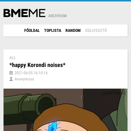
ARCHÍVUM
FŐOLDAL
TOPLISTA
RANDOM
SÜLLYESZTŐ
ALL
*happy Korondi noises*
2021-06-05 16:10:16
Anonymous