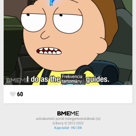
60
szórakoztató portál műegyetemistáknak (is)
Q-Berry © 2012-2023
Kapcsolat
·
HU
|
EN